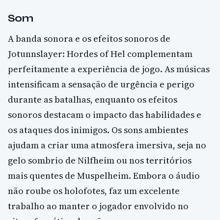
Som
A banda sonora e os efeitos sonoros de
Jotunnslayer: Hordes of Hel complementam
perfeitamente a experiência de jogo. As músicas
intensificam a sensação de urgência e perigo
durante as batalhas, enquanto os efeitos
sonoros destacam o impacto das habilidades e
os ataques dos inimigos. Os sons ambientes
ajudam a criar uma atmosfera imersiva, seja no
gelo sombrio de Nilfheim ou nos territórios
mais quentes de Muspelheim. Embora o áudio
não roube os holofotes, faz um excelente
trabalho ao manter o jogador envolvido no