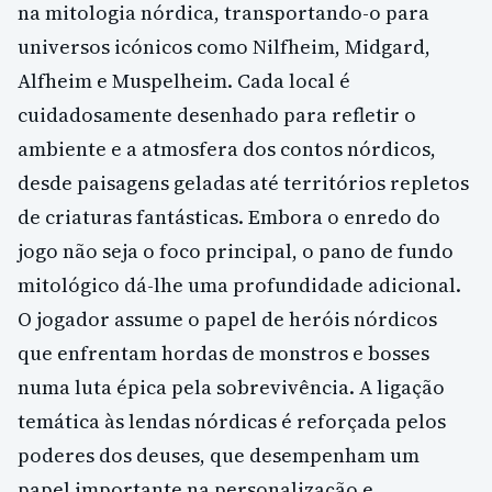
na mitologia nórdica, transportando-o para
universos icónicos como Nilfheim, Midgard,
Alfheim e Muspelheim. Cada local é
cuidadosamente desenhado para refletir o
ambiente e a atmosfera dos contos nórdicos,
desde paisagens geladas até territórios repletos
de criaturas fantásticas. Embora o enredo do
jogo não seja o foco principal, o pano de fundo
mitológico dá-lhe uma profundidade adicional.
O jogador assume o papel de heróis nórdicos
que enfrentam hordas de monstros e bosses
numa luta épica pela sobrevivência. A ligação
temática às lendas nórdicas é reforçada pelos
poderes dos deuses, que desempenham um
papel importante na personalização e