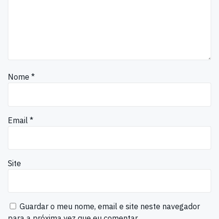
Nome
*
Email
*
Site
Guardar o meu nome, email e site neste navegador
para a próxima vez que eu comentar.