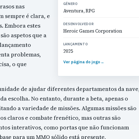
GÉNERO
trasos nas
Aventura, RPG
m sempre é clara, e
s. Embora estes
DESENVOLVEDOR
Heroic Games Corporation
são aspetos que a
o lançamento
LANÇAMENTO
2025
nta problemas,
Ver página do jogo
→
isa, o que
unidade de ajudar diferentes departamentos da nave
da escolha. No entanto, durante a beta, apenas o
itando a variedade de missões. Algumas missões são
os claros e combate frenético, mas outras são
ntos interativos, como portas que não funcionam
 base para um MMO sólido está presente,