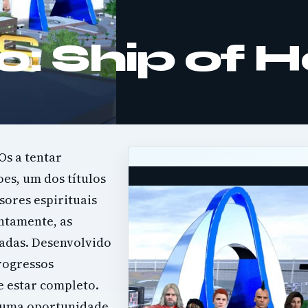
o: Ship of 
Os a tentar
es, um dos títulos
sores espirituais
ntamente, as
vadas. Desenvolvido
rogressos
e estar completo.
u uma oportunidade