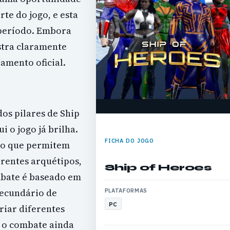
te do jogo, e esta
 período. Embora
stra claramente
çamento oficial.
s pilares de Ship
i o jogo já brilha.
FICHA DO JOGO
ão que permitem
erentes arquétipos,
Ship of Heroes
mbate é baseado em
secundário de
PLATAFORMAS
PC
iar diferentes
, o combate ainda