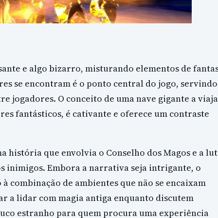
sante e algo bizarro, misturando elementos de fanta
ores se encontram é o ponto central do jogo, servindo
re jogadores. O conceito de uma nave gigante a viaj
es fantásticos, é cativante e oferece um contraste
a história que envolvia o Conselho dos Magos e a lu
 inimigos. Embora a narrativa seja intrigante, o
o à combinação de ambientes que não se encaixam
ar a lidar com magia antiga enquanto discutem
ouco estranho para quem procura uma experiência