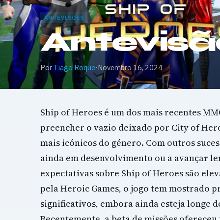
ANTEVISÕES
Antevisã
Por
Tiago Roque
·
Novembro 16, 2024
Ship of Heroes é um dos mais recentes MM
preencher o vazio deixado por City of Hero
mais icónicos do género. Com outros suces
ainda em desenvolvimento ou a avançar le
expectativas sobre Ship of Heroes são ele
pela Heroic Games, o jogo tem mostrado p
significativos, embora ainda esteja longe d
Recentemente, a beta de missões oferece