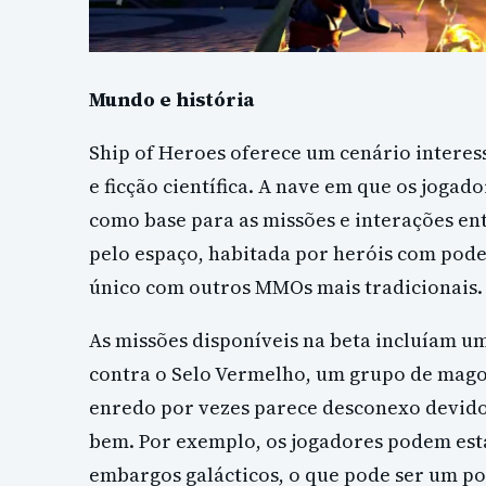
Mundo e história
Ship of Heroes oferece um cenário interes
e ficção científica. A nave em que os jogad
como base para as missões e interações ent
pelo espaço, habitada por heróis com poder
único com outros MMOs mais tradicionais.
As missões disponíveis na beta incluíam um
contra o Selo Vermelho, um grupo de magos
enredo por vezes parece desconexo devid
bem. Por exemplo, os jogadores podem est
embargos galácticos, o que pode ser um p