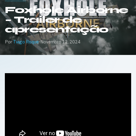
Foxhole Airborne
– Trailer de
apresentação
Por
Tiago Roque
·
Novembro 12, 2024