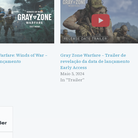
arfare: Winds of War –
Gray Zone Warfare – Trailer de
lançamento
revelação da data de lançamento
Early Access
Maio 5, 2024
In "Trailer"
ler