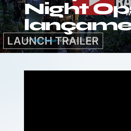
Night Ops
lançame
Por
Tiago Roque
·
Novembro 29, 2024