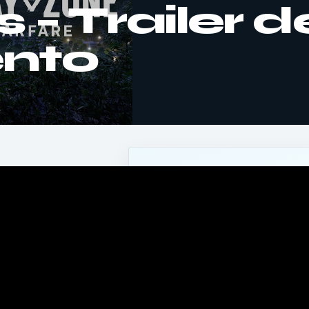
 – Trailer d
nto