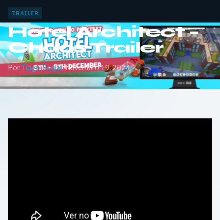
TRAILER
Hotel Architect –
Chaos Trailer
Por
Tiago Roque
·
Novembro 19, 2024