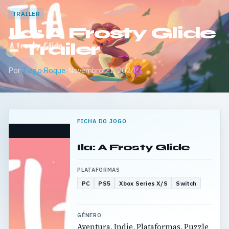
TRAILER
Ila: A Frosty Glide
– Trailer
Por
Tiago Roque
·
Novembro 21, 2024
FICHA DO JOGO
Ila: A Frosty Glide
PLATAFORMAS
PC
PS5
Xbox Series X/S
Switch
GÉNERO
Aventura, Indie, Plataformas, Puzzle