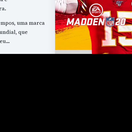
ra.
tempos, uma marca
undial, que
ceu…
FICHA DO JOGO
Madden NFL 20
PLATAFORMAS
PC
PS4
Xbox One