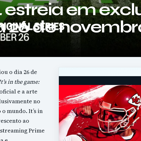
L
estreia em excl
a 26 de novembr
ou o dia 26 de
It’s in the game:
ficial e a arte
clusivamente no
o mundo. It’s in
rescento ao
 streaming Prime
a e