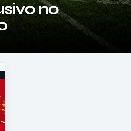
usivo no
o