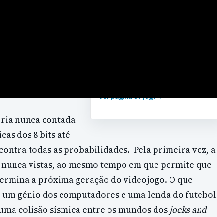
GÉNERO
Desporto
DESENVOLVEDOR
EA Orlando
LANÇAMENTO
2019
Ver página do jogo
→
ória nunca contada
cas dos 8 bits até
contra todas as probabilidades. Pela primeira vez, a
e nunca vistas, ao mesmo tempo em que permite que
rmina a próxima geração do videojogo. O que
um génio dos computadores e uma lenda do futebol
uma colisão sísmica entre os mundos dos
jocks and