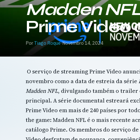
Madden NF
Prime Video 
Por
Tiago Roque
·
Novembro 14, 2024
O serviço de streaming Prime Video anunci
novembro como a data de estreia da série
Madden NFL
, divulgando também o trailer o
principal. A série documental estreará ex
Prime Video em mais de 240 países por todo 
the game: Madden NFL é o mais recente ac
catálogo Prime. Os membros do serviço de
Video desfrutam de poupança, conveniênci