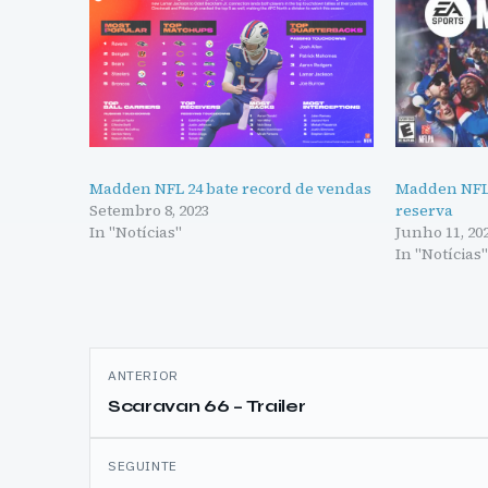
Madden NFL 24 bate record de vendas
Madden NFL 2
Setembro 8, 2023
reserva
In "Notícias"
Junho 11, 20
In "Notícias
Navegação
ANTERIOR
de
Scaravan 66 – Trailer
artigos
SEGUINTE