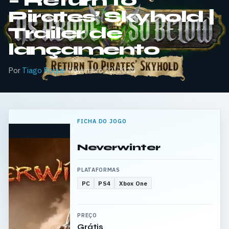
– Return to
Pirates’ Skyhold |
Trailer de
lançamento
Por
Tiago Roque
·
Novembro 22, 2024
FICHA DO JOGO
Neverwinter
PLATAFORMAS
PC
PS4
Xbox One
PREÇO
Grátis