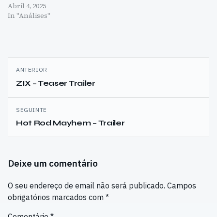
Abril 4, 2025
In "Análises"
Navegação
ANTERIOR
de
ZIX – Teaser Trailer
artigos
SEGUINTE
Hot Rod Mayhem – Trailer
Deixe um comentário
O seu endereço de email não será publicado.
Campos
obrigatórios marcados com
*
Comentário
*