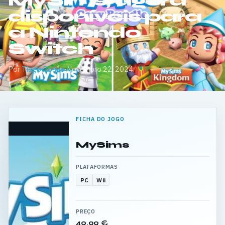
MySims, agora
disponíveis para
a Nintendo
Switch
Por
Tiago Roque
·
Novembro 22, 2024
FICHA DO JOGO
MySims
PLATAFORMAS
PC
Wii
PREÇO
49,99 €