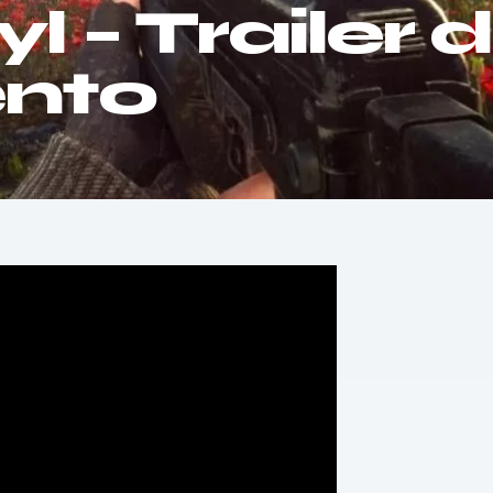
 – Trailer 
nto