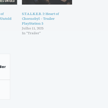
 of
S.T.A.L.K.E.R. 2: Heart of
 Untold
Chornobyl – Trailer
PlayStation 5
Julho 11, 2025
In "Trailer"
ler