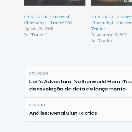
S.T.A.L.K.E.R. 2: Heart of
S.T.A.L.K.E.R. 2: Heart
Chornobyl – Trailer PS5
Chornobyl – Stories
Agosto 21, 2025
Trailer
In "Trailer"
Dezembro 18, 2025
In "Trailer"
Navegação
ANTERIOR
de
Leif’s Adventure: Netherworld Hero -Trai
de revelação da data de lançamento
artigos
SEGUINTE
Análise: Metal Slug Tactics