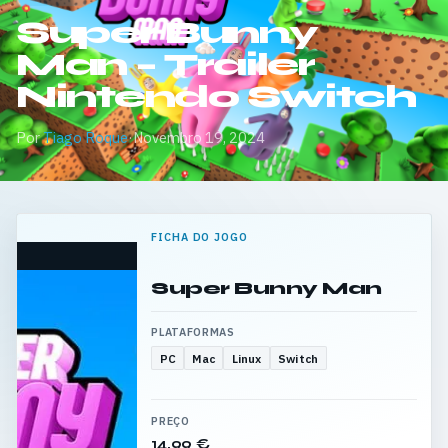
Super Bunny
Man – Trailer
Nintendo Switch
Por
Tiago Roque
·
Novembro 19, 2024
FICHA DO JOGO
Super Bunny Man
PLATAFORMAS
PC
Mac
Linux
Switch
PREÇO
14,99 €