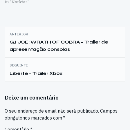
In "Notícias"
Navegação
ANTERIOR
de
G.I JOE: WRATH OF COBRA – Trailer de
apresentação consolas
artigos
SEGUINTE
Liberte – Trailer Xbox
Deixe um comentário
O seu endereço de email não será publicado.
Campos
obrigatórios marcados com
*
Comentário
*