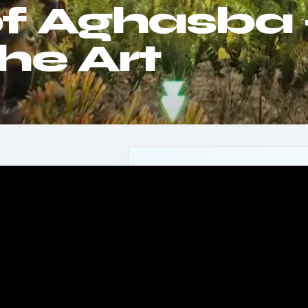
f Aghasba 
he Art