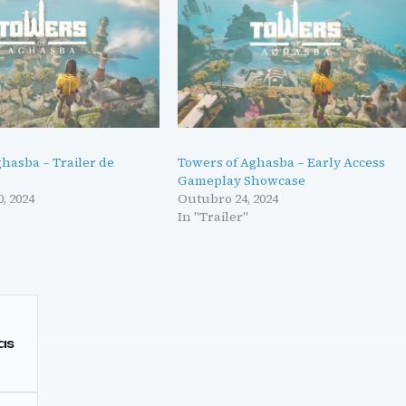
hasba – Trailer de
Towers of Aghasba – Early Access
Gameplay Showcase
, 2024
Outubro 24, 2024
In "Trailer"
as