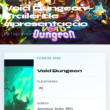
Void Dungeon –
Trailer de
apresentação
Por
Tiago Roque
·
Novembro 25, 2024
FICHA DO JOGO
Void Dungeon
PLATAFORMAS
PC
GÉNERO
Aventura, Indie, RPG