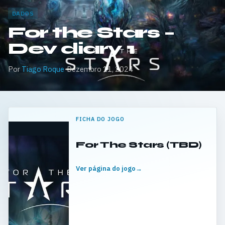
DADOS
For the Stars –
Dev diary 1
Por
Tiago Roque
·
Dezembro 11, 2024
FICHA DO JOGO
For The Stars (TBD)
Ver página do jogo
→