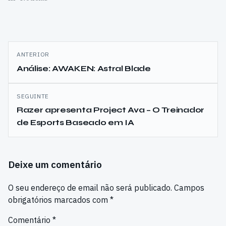
Navegação
ANTERIOR
de
Análise: AWAKEN: Astral Blade
artigos
SEGUINTE
Razer apresenta Project Ava – O Treinador
de Esports Baseado em IA
Deixe um comentário
O seu endereço de email não será publicado.
Campos
obrigatórios marcados com
*
Comentário
*