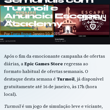
Semanais com
Turmoil e
Anuncia Escape
Academy
Por
Tiago Roque
·
Janeiro 10, 2025
Após o fim da emocionante campanha de ofertas
diárias, a
Epic Games Store
regressa ao
formato habitual de ofertas semanais. O
destaque desta semana é
Turmoil
, já disponível
gratuitamente até 16 de janeiro, às 17h (hora
local).
Turmoil
é um jogo de simulação leve e viciante,