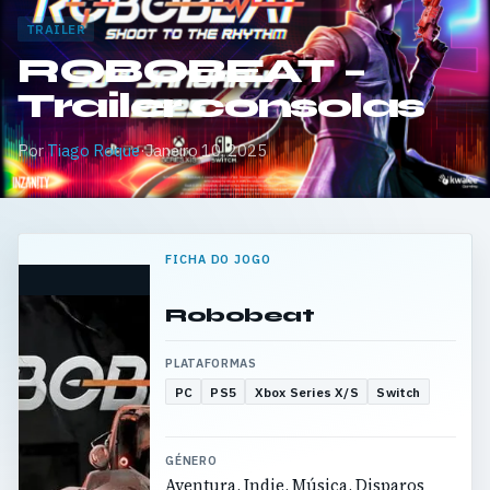
TRAILER
ROBOBEAT –
Trailer consolas
Por
Tiago Roque
·
Janeiro 10, 2025
FICHA DO JOGO
Robobeat
PLATAFORMAS
PC
PS5
Xbox Series X/S
Switch
GÉNERO
Aventura, Indie, Música, Disparos