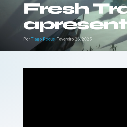
Fresh Tra
apresen
Por
Tiago Roque
·
Fevereiro 26, 2025