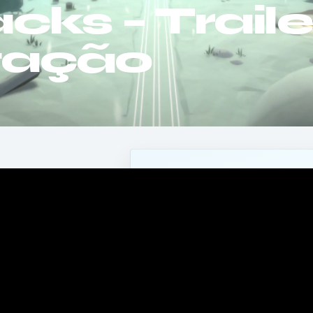
cks – Traile
tação