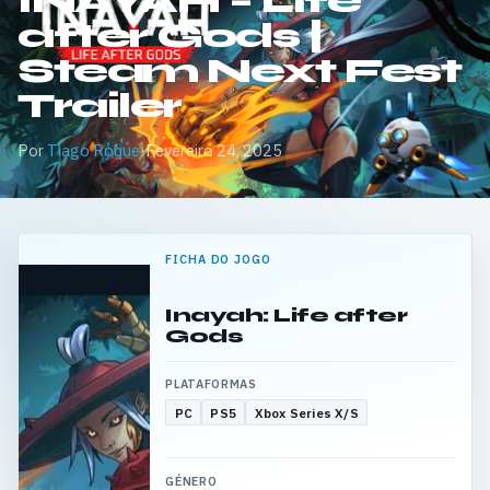
INAYAH – Life
after Gods |
Steam Next Fest
Trailer
Por
Tiago Roque
·
Fevereiro 24, 2025
FICHA DO JOGO
Inayah: Life after
Gods
PLATAFORMAS
PC
PS5
Xbox Series X/S
GÉNERO