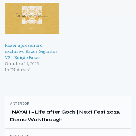
Razer apresenta o
exclusivo Razer Gigantus
V2 – Edição Faker
Outubro 14, 2025
In "Notícias"
Navegação
ANTERIOR
de
INAYAH – Life after Gods | Next Fest 2025
Demo Walkthrough
artigos