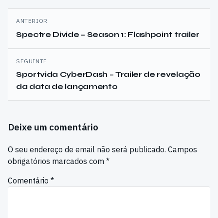
Navegação
ANTERIOR
de
Spectre Divide – Season 1: Flashpoint trailer
artigos
SEGUINTE
Sportvida CyberDash – Trailer de revelação
da data de lançamento
Deixe um comentário
O seu endereço de email não será publicado.
Campos
obrigatórios marcados com
*
Comentário
*