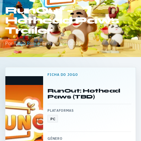
RunOut –
Hothead Paws
Trailer
Por
Tiago Roque
·
Fevereiro 21, 2025
FICHA DO JOGO
RunOut: Hothead
Paws (TBD)
PLATAFORMAS
PC
GÉNERO