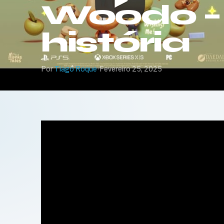
Woodo – 
história
Por
Tiago Roque
·
Fevereiro 25, 2025