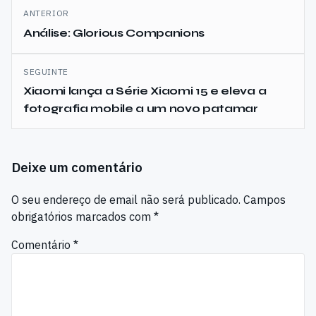
Navegação
ANTERIOR
de
Análise: Glorious Companions
artigos
SEGUINTE
Xiaomi lança a Série Xiaomi 15 e eleva a
fotografia mobile a um novo patamar
Deixe um comentário
O seu endereço de email não será publicado.
Campos
obrigatórios marcados com
*
Comentário
*