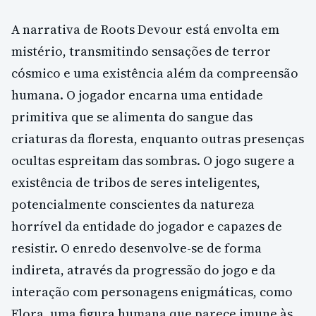
A narrativa de Roots Devour está envolta em
mistério, transmitindo sensações de terror
cósmico e uma existência além da compreensão
humana. O jogador encarna uma entidade
primitiva que se alimenta do sangue das
criaturas da floresta, enquanto outras presenças
ocultas espreitam das sombras. O jogo sugere a
existência de tribos de seres inteligentes,
potencialmente conscientes da natureza
horrível da entidade do jogador e capazes de
resistir. O enredo desenvolve-se de forma
indireta, através da progressão do jogo e da
interação com personagens enigmáticas, como
Flora, uma figura humana que parece imune às