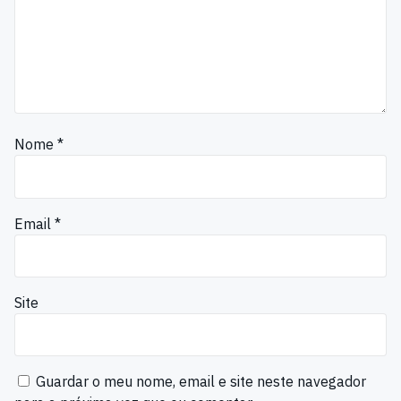
Nome
*
Email
*
Site
Guardar o meu nome, email e site neste navegador