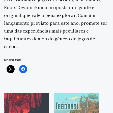
Roots Devour é uma proposta intrigante e
original que vale a pena explorar. Com um
lançamento previsto para este ano, promete ser
uma das experiências mais peculiares e
inquietantes dentro do género de jogos de
cartas.
Share this: