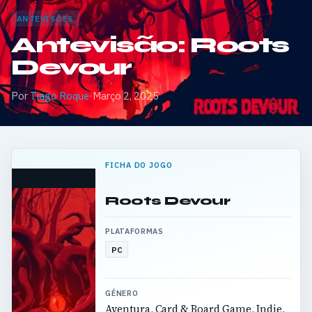
ANTEVISÕES
Antevisão: Roots
Devour
Por
Tiago Roque
·
Março 2, 2025
FICHA DO JOGO
Roots Devour
PLATAFORMAS
PC
GÉNERO
Aventura, Card & Board Game, Indie,