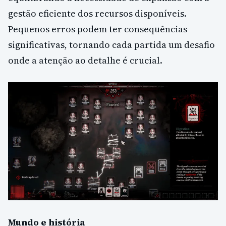
gestão eficiente dos recursos disponíveis.
Pequenos erros podem ter consequências
significativas, tornando cada partida um desafio
onde a atenção ao detalhe é crucial.
Mundo e história