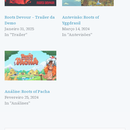
Roots Devour – Trailer da
Antevisão: Roots of
Demo
Yggdrasil
Janeiro 31, 2025
Março 14, 2024
In "Trailer"
In "Antevisões"
Análise: Roots of Pacha
Fevereiro 25, 2024
In "Análises"