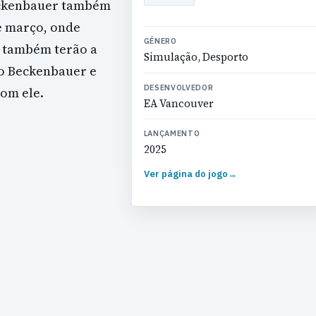
eckenbauer também
de março, onde
GÉNERO
s também terão a
Simulação, Desporto
o Beckenbauer e
DESENVOLVEDOR
com ele.
EA Vancouver
LANÇAMENTO
2025
Ver página do jogo
→