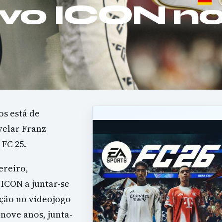
vo ICON n
s está de
velar Franz
 FC 25.
ereiro,
ICON a juntar-se
ição no videojogo
 nove anos, junta-