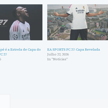
é é a Estrela de Capa do
EA SPORTS FC 27: Capa Revelada
C 27
Julho 22, 2026
6
In "Notícias"
"