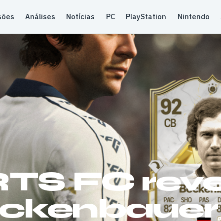
sões
Análises
Notícias
PC
PlayStation
Nintendo
TS FC reve
eckenbauer