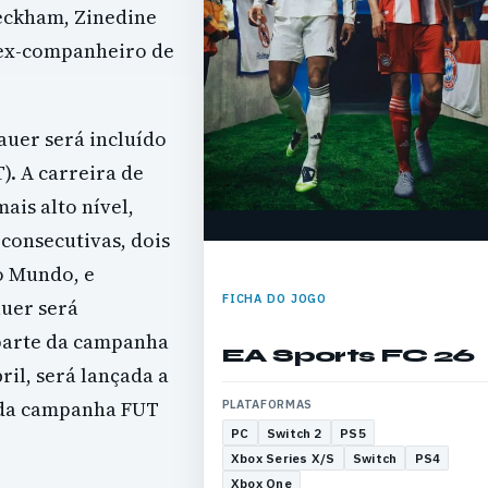
Beckham, Zinedine
 ex-companheiro de
auer será incluído
. A carreira de
ais alto nível,
consecutivas, dois
o Mundo, e
FICHA DO JOGO
auer será
parte da campanha
EA Sports FC 26
ril, será lançada a
 da campanha FUT
PLATAFORMAS
PC
Switch 2
PS5
Xbox Series X/S
Switch
PS4
Xbox One