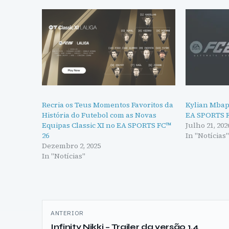
Recria os Teus Momentos Favoritos da
Kylian Mbapp
História do Futebol com as Novas
EA SPORTS F
Equipas Classic XI no EA SPORTS FC™
Julho 21, 202
26
In "Notícias
Dezembro 2, 2025
In "Notícias"
Navegação
ANTERIOR
de
Infinity Nikki – Trailer da versão 1.4