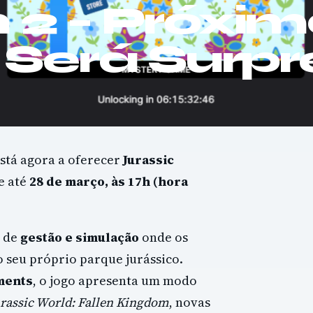
n 2 – Próxi
Será Surpr
stá agora a oferecer
Jurassic
e até
28 de março, às 17h (hora
 de
gestão e simulação
onde os
 seu próprio parque jurássico.
ments
, o jogo apresenta um modo
urassic World: Fallen Kingdom
, novas