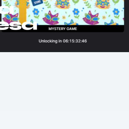
ma
esa