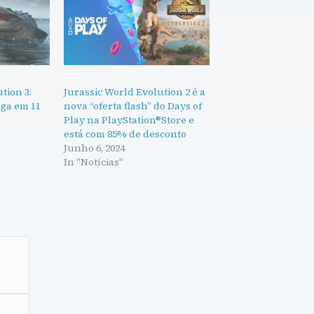
tion 3:
Jurassic World Evolution 2 é a
ega em 11
nova “oferta flash” do Days of
Play na PlayStation®Store e
está com 85% de desconto
Junho 6, 2024
In "Notícias"