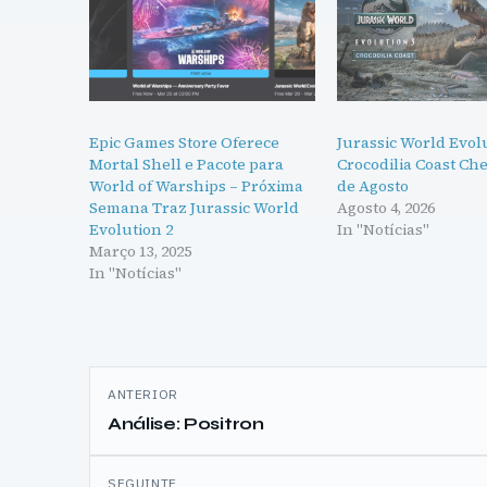
Epic Games Store Oferece
Jurassic World Evolu
Mortal Shell e Pacote para
Crocodilia Coast Ch
World of Warships – Próxima
de Agosto
Semana Traz Jurassic World
Agosto 4, 2026
Evolution 2
In "Notícias"
Março 13, 2025
In "Notícias"
Navegação
ANTERIOR
de
Análise: Positron
artigos
SEGUINTE