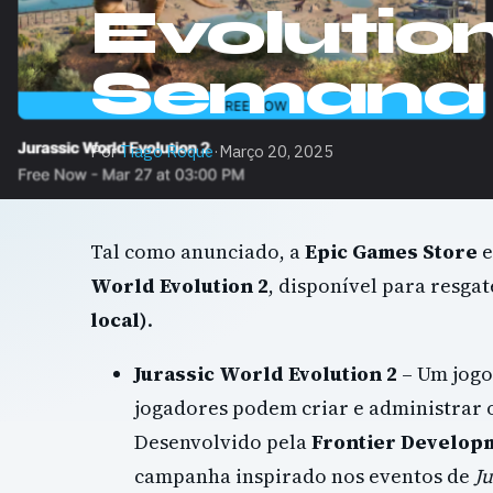
Evolutio
Semana 
Por
Tiago Roque
·
Março 20, 2025
Tal como anunciado, a
Epic Games Store
e
World Evolution 2
, disponível para resgat
local)
.
Jurassic World Evolution 2
– Um jogo
jogadores podem criar e administrar o
Desenvolvido pela
Frontier Develop
campanha inspirado nos eventos de
J