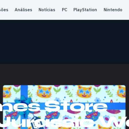
sões
Análises
Notícias
PC
PlayStation
Nintendo
mes Store
Jurassic W