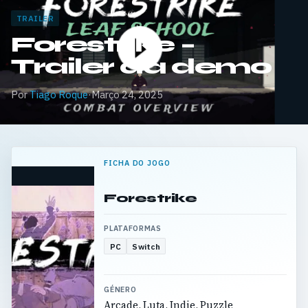
TRAILER
Forestrike –
Trailer da demo
Por
Tiago Roque
·
Março 24, 2025
FICHA DO JOGO
Forestrike
PLATAFORMAS
PC
Switch
GÉNERO
Arcade, Luta, Indie, Puzzle