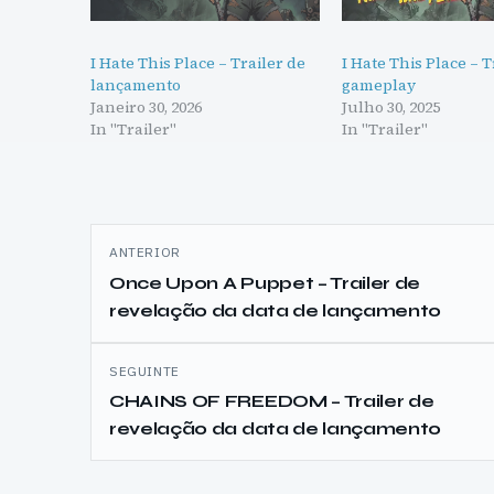
I Hate This Place – Trailer de
I Hate This Place – T
lançamento
gameplay
Janeiro 30, 2026
Julho 30, 2025
In "Trailer"
In "Trailer"
Navegação
ANTERIOR
de
Once Upon A Puppet – Trailer de
revelação da data de lançamento
artigos
SEGUINTE
CHAINS OF FREEDOM – Trailer de
revelação da data de lançamento