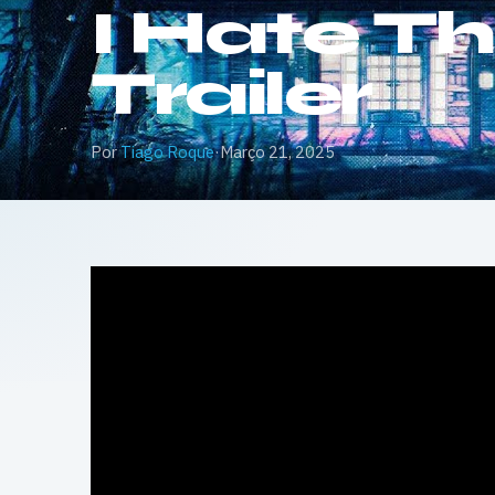
I Hate Th
Trailer
Por
Tiago Roque
·
Março 21, 2025