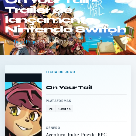
On Your Tail –
Trailer de
lançamento
Nintendo Switch
Por
Tiago Roque
·
Março 14, 2025
FICHA DO JOGO
On Your Tail
PLATAFORMAS
PC
Switch
GÉNERO
Aventura, Indie, Puzzle, RPG