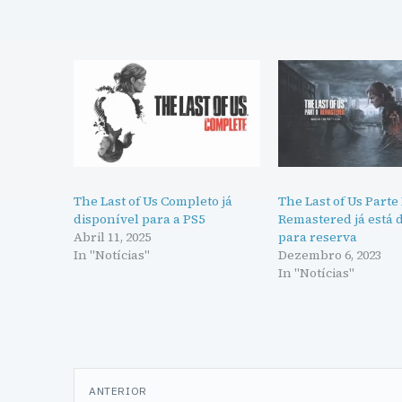
The Last of Us Completo já
The Last of Us Parte 
disponível para a PS5
Remastered já está 
Abril 11, 2025
para reserva
In "Notícias"
Dezembro 6, 2023
In "Notícias"
Navegação
ANTERIOR