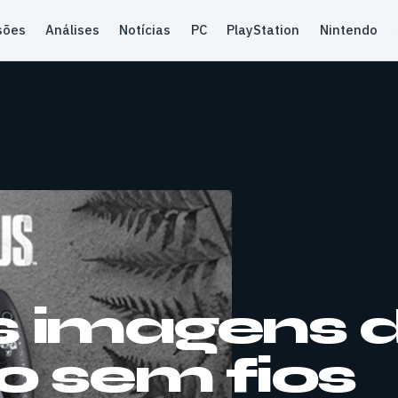
sões
Análises
Notícias
PC
PlayStation
Nintendo
s imagens 
 sem fios