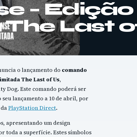
e – Edição
 The Last o
anuncia o lançamento do
comando
imitada The Last of Us
,
ty Dog. Este comando poderá ser
 seu lançamento a 10 de abril, por
s da
PlayStation Direct
.
gos, apresentando um design
r toda a superfície. Estes símbolos