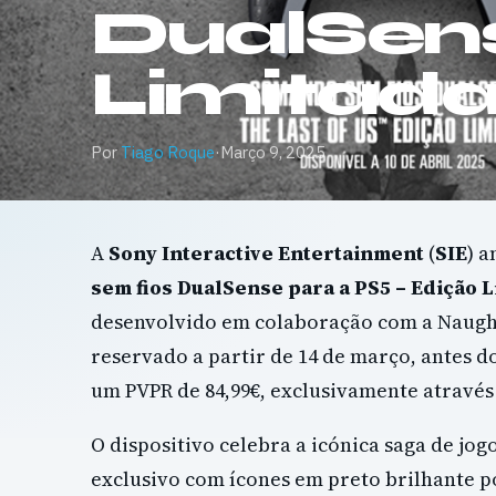
DualSens
Limitada
Por
Tiago Roque
·
Março 9, 2025
A
Sony Interactive Entertainment
(
SIE
) 
sem fios DualSense para a PS5 – Edição L
desenvolvido em colaboração com a Naugh
reservado a partir de 14 de março, antes do
um PVPR de 84,99€, exclusivamente atravé
O dispositivo celebra a icónica saga de jo
exclusivo com ícones em preto brilhante po