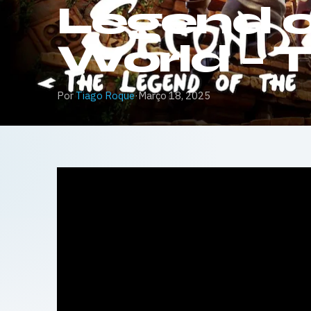
Legend o
World – T
Por
Tiago Roque
·
Março 18, 2025