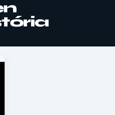
en
stória