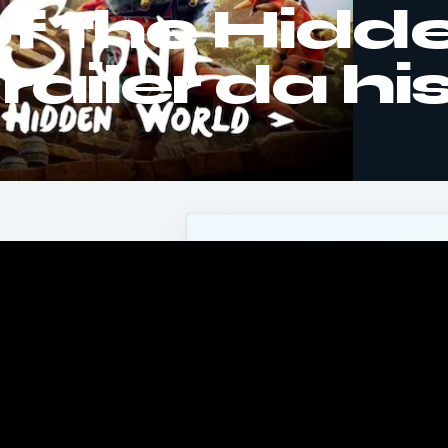
f the Hidd
railer da hi