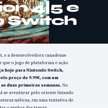
ion 4|5 e
 Switch
t, e a desenvolvedora canadense
 que o jogo de plataforma e ação
ça hoje para Nintendo Switch,
pelo preço de 9.99€, com um
 as duas primeiras semanas
. No
á se aventurar pelo oriente lutando
aturas míticas, em uma tentativa de
tar o senhor das trevas.