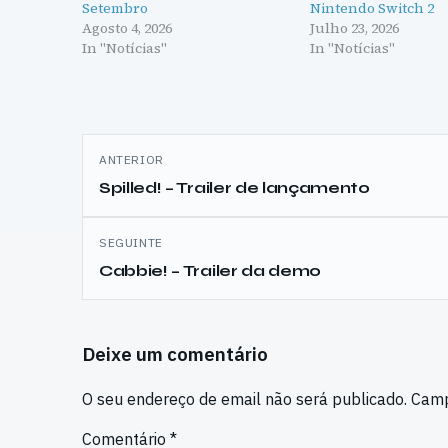
Setembro
Nintendo Switch 2
Agosto 4, 2026
Julho 23, 2026
In "Notícias"
In "Notícias"
Navegação
ANTERIOR
de
Spilled! – Trailer de lançamento
artigos
SEGUINTE
Cabbie! – Trailer da demo
Deixe um comentário
O seu endereço de email não será publicado.
Camp
Comentário
*