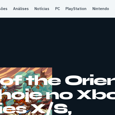
sões
Análises
Notícias
PC
PlayStation
Nintendo
f the Orie
hoje no Xb
ies X/S,