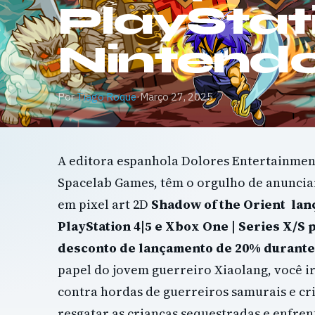
PlayStat
Nintendo
Por
Tiago Roque
·
Março 27, 2025
A editora espanhola Dolores Entertainmen
Spacelab Games, têm o orgulho de anunciar
em pixel art 2D
Shadow of the Orient lan
PlayStation 4|5 e Xbox One | Series X/S 
desconto de lançamento de 20% durante
papel do jovem guerreiro Xiaolang, você ir
contra hordas de guerreiros samurais e cri
resgatar as crianças sequestradas e enfren