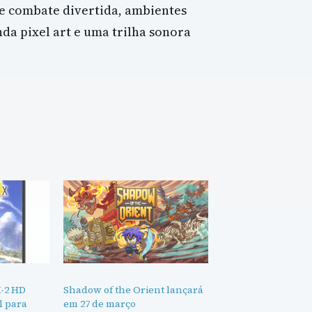
de combate divertida, ambientes
nda pixel art e uma trilha sonora
X-2 HD
Shadow of the Orient lançará
l para
em 27 de março