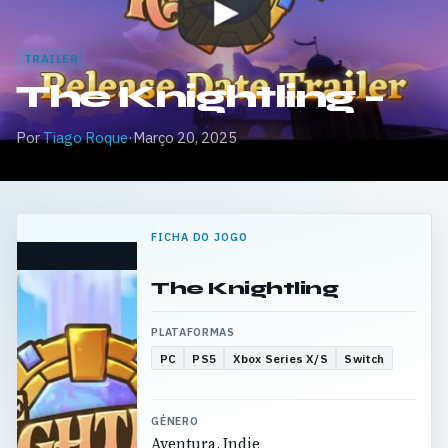
TRAILER
The Knightling –
Por
Tiago Roque
·
Março 20, 2025
FICHA DO JOGO
The Knightling
PLATAFORMAS
PC
PS5
Xbox Series X/S
Switch
GÉNERO
Aventura, Indie