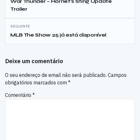
de
War Thunder – Hornet’s Sting Update
Trailer
artigos
SEGUINTE
MLB The Show 25 já está disponível
Deixe um comentário
O seu endereço de email não será publicado.
Campos
obrigatórios marcados com
*
Comentário
*