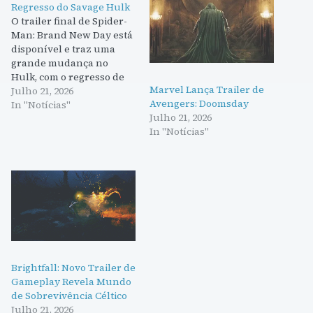
Regresso do Savage Hulk
O trailer final de Spider-
Man: Brand New Day está
disponível e traz uma
grande mudança no
Hulk, com o regresso de
Marvel Lança Trailer de
uma versão mais
Julho 21, 2026
Avengers: Doomsday
agressiva. O filme
In "Notícias"
Julho 21, 2026
promete ser emocionante,
In "Notícias"
com ligações aos X-Men.
Brightfall: Novo Trailer de
Gameplay Revela Mundo
de Sobrevivência Céltico
Julho 21, 2026