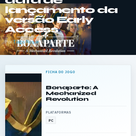
data de
lançamento da
versão Early
Access
Por
Tiago Roque
·
Abril 24, 2025
FICHA DO JOGO
Bonaparte: A
Mechanized
Revolution
PLATAFORMAS
PC