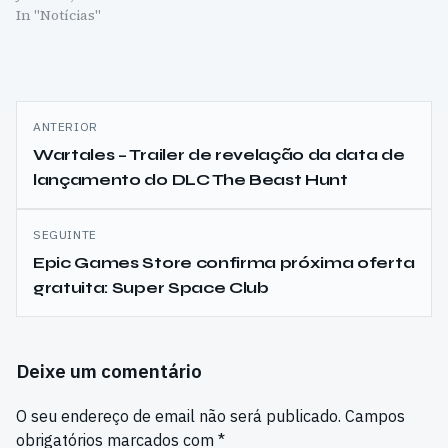
In "Notícias"
Navegação
ANTERIOR
de
Wartales – Trailer de revelação da data de
lançamento do DLC The Beast Hunt
artigos
SEGUINTE
Epic Games Store confirma próxima oferta
gratuita: Super Space Club
Deixe um comentário
O seu endereço de email não será publicado.
Campos
obrigatórios marcados com
*