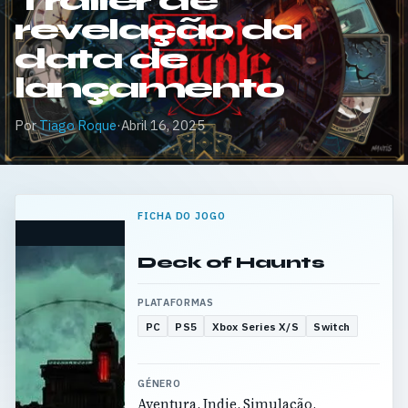
Trailer de
revelação da
data de
lançamento
Por
Tiago Roque
·
Abril 16, 2025
FICHA DO JOGO
Deck of Haunts
PLATAFORMAS
PC
PS5
Xbox Series X/S
Switch
GÉNERO
Aventura, Indie, Simulação,