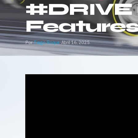
#DRIVE Ra
Features 
Por
Tiago Roque
·
Abril 16, 2025