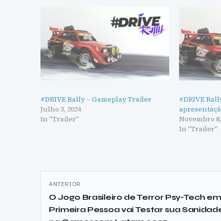
#DRIVE Rally – Gameplay Trailer
#DRIVE Rally
Julho 3, 2024
apresentaç
In "Trailer"
Novembro 8,
In "Trailer"
Navegação
ANTERIOR
de
O Jogo Brasileiro de Terror Psy-Tech e
Primeira Pessoa vai Testar sua Sanidad
artigos