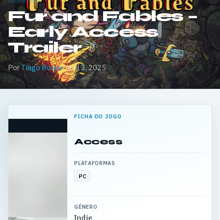
Fur and Fables –
Early Access
Trailer
Por
Tiago Roque
·
Abril 3, 2025
FICHA DO JOGO
Access
PLATAFORMAS
PC
GÉNERO
Indie