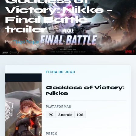
Goddess of
Victory: Nikke –
Final Battle
trailer
Por
Tiago Roque
·
Abril 1, 2025
FICHA DO JOGO
Goddess of Victory:
Nikke
PLATAFORMAS
PC
Android
iOS
PREÇO