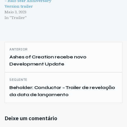
– Half-Year Anniversary
Version trailer
Maio 3, 2023
In "Trailer"
Navegação
ANTERIOR
de
Ashes of Creation recebe novo
Development Update
artigos
SEGUINTE
Beholder: Conductor – Trailer de revelação
da data de lançamento
Deixe um comentário