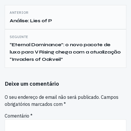
Navegação
ANTERIOR
de
Análise: Lies of P
artigos
SEGUINTE
“Eternal Dominance”: o novo pacote de
luxo para V Rising chega com a atualização
“Invaders of Oakveil”
Deixe um comentário
O seu endereço de email não será publicado.
Campos
obrigatórios marcados com
*
Comentário
*