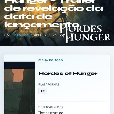
Hunger – Trailer
de revelação da
data de
lançamento
Por
Tiago Roque
·
Abril 17, 2025
FICHA DO JOGO
Hordes of Hunger
PLATAFORMAS
PC
DESENVOLVEDOR
Hyperstrange