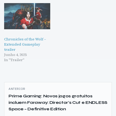
Chronicles of the Wolf –
Extended Gameplay
trailer
Junho 4, 2025
In "Trailer"
Navegação
ANTERIOR
de
Prime Gaming: Novos jogos gratuitos
incluem Faraway: Director’s Cut e ENDLESS
artigos
Space – Definitive Edition