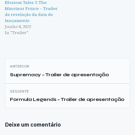
Blossom Tales 2: The
Minotaur Prince – Trailer
de revelação da data de
lançamento
Junho 8, 2022
In "Trailer"
Navegação
ANTERIOR
de
Supremacy – Trailer de apresentação
artigos
SEGUINTE
Formula Legends – Trailer de apresentação
Deixe um comentário