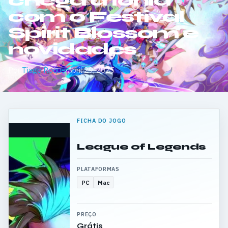
chega a Ionia
com o Festival
Spirit Blossom e
novidades
Por
Tiago Roque
·
Abril 29, 2025
FICHA DO JOGO
League of Legends
PLATAFORMAS
PC
Mac
PREÇO
Grátis