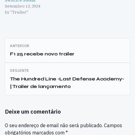
Setembro 12, 2024
In "Trailer"
Navegação
ANTERIOR
de
F1 25 recebe novo trailer
artigos
SEGUINTE
The Hundred Line -Last Defense Academy-
| Trailer de lançamento
Deixe um comentário
O seu endereço de email não será publicado.
Campos
obrigatórios marcados com
*