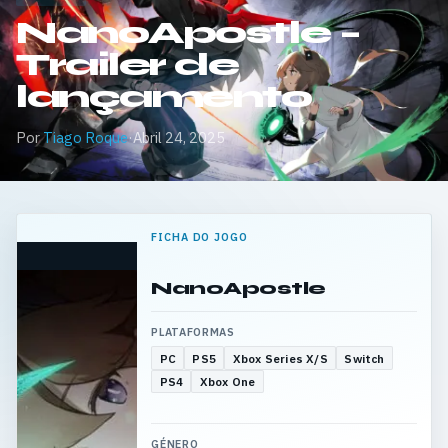
NanoApostle –
Trailer de
lançamento
Por
Tiago Roque
·
Abril 24, 2025
FICHA DO JOGO
NanoApostle
PLATAFORMAS
PC
PS5
Xbox Series X/S
Switch
PS4
Xbox One
GÉNERO