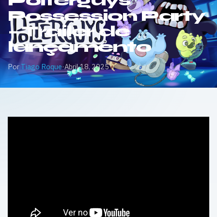
Polterguys
Possession Party
– Trailer de
lançamento
Por
Tiago Roque
·
Abril 18, 2025