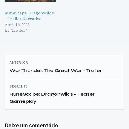
RuneScape: Dragonwilds
– Trailer Narrativo
Abril 16, 2025
In "Trailer"
Navegação
ANTERIOR
de
War Thunder: The Great War – Trailer
artigos
SEGUINTE
RuneScape: Dragonwilds – Teaser
Gameplay
Deixe um comentário