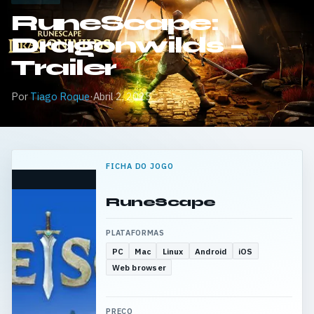
RuneScape:
Dragonwilds –
Trailer
Por
Tiago Roque
·
Abril 2, 2025
FICHA DO JOGO
RuneScape
PLATAFORMAS
PC
Mac
Linux
Android
iOS
Web browser
PREÇO