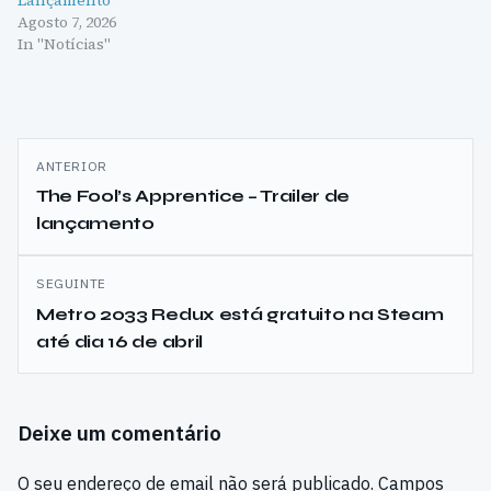
Agosto 7, 2026
In "Notícias"
Navegação
ANTERIOR
de
The Fool’s Apprentice – Trailer de
lançamento
artigos
SEGUINTE
Metro 2033 Redux está gratuito na Steam
até dia 16 de abril
Deixe um comentário
O seu endereço de email não será publicado.
Campos