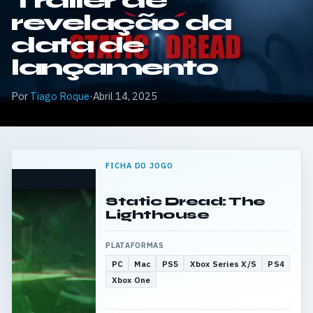
Trailer de
revelação da
data de
lançamento
Por
Tiago Roque
·
Abril 14, 2025
FICHA DO JOGO
Static Dread: The
Lighthouse
PLATAFORMAS
PC
Mac
PS5
Xbox Series X/S
PS4
Xbox One