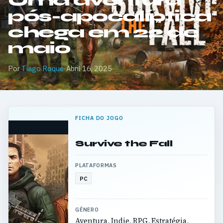
Uma aventura
pós-apocalíptica
chega em 22 de
maio
Por
Tiago Roque
·
Abril 16, 2025
FICHA DO JOGO
Survive the Fall
PLATAFORMAS
PC
GÉNERO
Aventura, Indie, RPG, Estratégia,