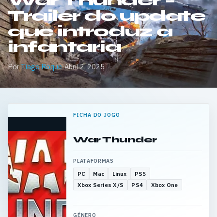
War Thunder –
Trailer do update
que introduz a
infantaria
Por
Tiago Roque
·
Abril 2, 2025
FICHA DO JOGO
War Thunder
PLATAFORMAS
PC
Mac
Linux
PS5
Xbox Series X/S
PS4
Xbox One
GÉNERO