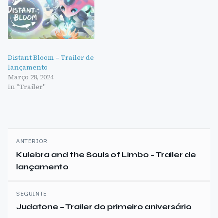
Distant Bloom – Trailer de
lançamento
Março 28, 2024
In "Trailer"
Navegação
ANTERIOR
de
Kulebra and the Souls of Limbo – Trailer de
lançamento
artigos
SEGUINTE
Judatone – Trailer do primeiro aniversário