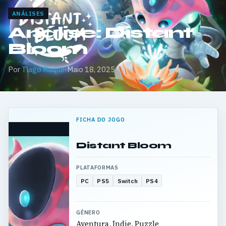
ANÁLISES
Análise: Distant
Bloom
Por
Tiago Roque
·
Maio 18, 2025
FICHA DO JOGO
Distant Bloom
PLATAFORMAS
PC
PS5
Switch
PS4
GÉNERO
Aventura, Indie, Puzzle