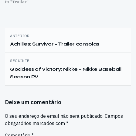
In "Trailer"
Navegação
ANTERIOR
de
Achilles: Survivor – Trailer consolas
artigos
SEGUINTE
Goddess of Victory: Nikke – Nikke Baseball
Season PV
Deixe um comentário
O seu endereço de email não será publicado.
Campos
obrigatórios marcados com
*
Comentário
*