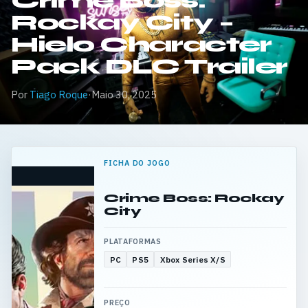
Crime Boss:
Rockay City –
Hielo Character
Pack DLC Trailer
Por
Tiago Roque
·
Maio 30, 2025
FICHA DO JOGO
Crime Boss: Rockay
City
PLATAFORMAS
PC
PS5
Xbox Series X/S
PREÇO