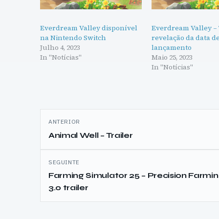
Everdream Valley disponível
Everdream Valley – 
na Nintendo Switch
revelação da data d
Julho 4, 2023
lançamento
In "Notícias"
Maio 25, 2023
In "Notícias"
Navegação
ANTERIOR
de
Animal Well – Trailer
artigos
SEGUINTE
Farming Simulator 25 – Precision Farmi
3.0 trailer