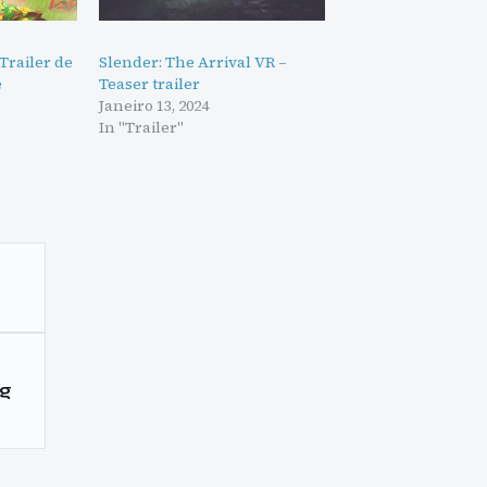
Trailer de
Slender: The Arrival VR –
e
Teaser trailer
Janeiro 13, 2024
In "Trailer"
ng