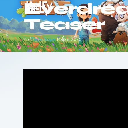
Everdrea
Teaser
Por
Tiago Roque
·
Maio 8, 2025