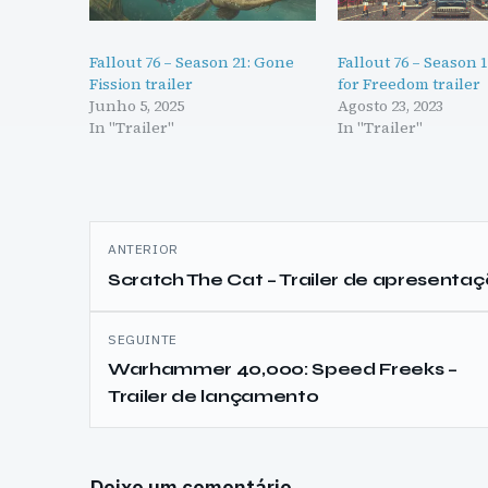
Fallout 76 – Season 21: Gone
Fallout 76 – Season 1
Fission trailer
for Freedom trailer
Junho 5, 2025
Agosto 23, 2023
In "Trailer"
In "Trailer"
Navegação
ANTERIOR
de
Scratch The Cat – Trailer de apresenta
artigos
SEGUINTE
Warhammer 40,000: Speed Freeks –
Trailer de lançamento
Deixe um comentário