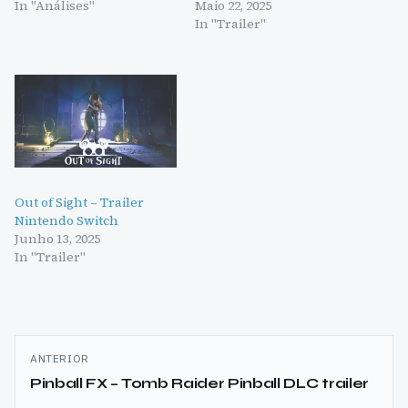
In "Análises"
Maio 22, 2025
In "Trailer"
Out of Sight – Trailer
Nintendo Switch
Junho 13, 2025
In "Trailer"
Navegação
ANTERIOR
de
Pinball FX – Tomb Raider Pinball DLC trailer