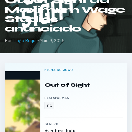
Out of Sight da
Maximum Wage
Studios
anunciado
Por
Tiago Roque
·
Maio 9, 2025
FICHA DO JOGO
Out of Sight
PLATAFORMAS
PC
GÉNERO
Aventura, Indie